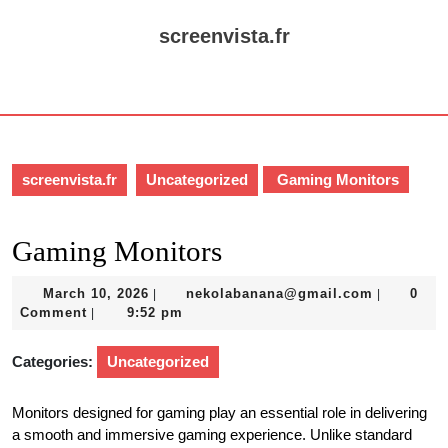
Skip
to
screenvista.fr
content
Skip
Open
to
Button
content
screenvista.fr
Uncategorized
Gaming Monitors
Gaming Monitors
March
nekolaba
March 10, 2026
nekolabanana@gmail.com
0
|
|
10,
Comment
9:52 pm
|
2026
Categories:
Uncategorized
Monitors designed for gaming play an essential role in delivering
a smooth and immersive gaming experience. Unlike standard