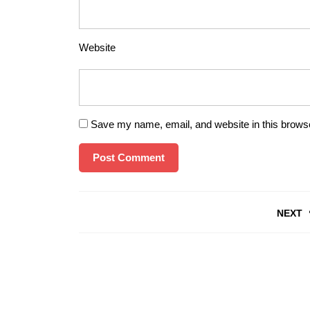
Website
Save my name, email, and website in this browse
Post
NEXT
navigation
Next
post: