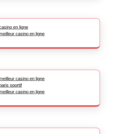
casino en ligne
meilleur casino en ligne
meilleur casino en ligne
paris sportif
meilleur casino en ligne