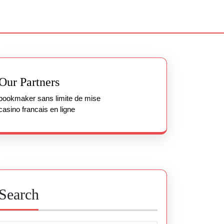
Our Partners
bookmaker sans limite de mise
casino francais en ligne
Search